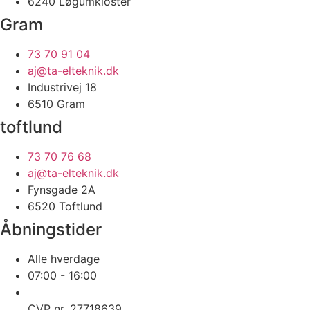
6240 Løgumkloster
Gram
73 70 91 04
aj@ta-elteknik.dk
Industrivej 18
6510 Gram
toftlund
73 70 76 68
aj@ta-elteknik.dk
Fynsgade 2A
6520 Toftlund
Åbningstider
Alle hverdage
07:00 - 16:00
CVR nr. 27718639