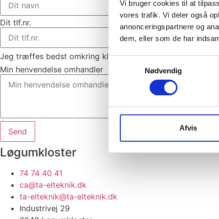
Vi bruger cookies til at tilpas
vores trafik. Vi deler også 
Dit tlf.nr.
annonceringspartnere og anal
dem, eller som de har indsaml
Jeg træffes bedst omkring kl
Samtykkevalg
Min henvendelse omhandler
Nødvendig
Afvis
Send
Løgumkloster
74 74 40 41
ca@ta-elteknik.dk
ta-elteknik@ta-elteknik.dk
Industrivej 29