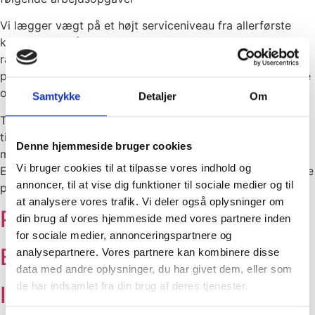
Vi lægger vægt på et højt serviceniveau fra allerførste
kontakt, og står altid klar med faglig kompetent
rådgivning og sparring, uanset hvor langt du er i din
proces og overvejelser. Sammen finder vi altid den bedste
og mest energiøkonomiske løsning til dig.
Samtykke
Detaljer
Om
TA Elteknik er specialister indenfor programmering og
tilpasning af PLC-styring og tilslutning af elektriske
Denne hjemmeside bruger cookies
maskiner til industri og landbrug.
Vi bruger cookies til at tilpasse vores indhold og
Endvidere har vi stor erfaring med etablering af og service
annoncer, til at vise dig funktioner til sociale medier og til
på fx. foderanlæg, varme og ventilation.
at analysere vores trafik. Vi deler også oplysninger om
Privat
din brug af vores hjemmeside med vores partnere inden
for sociale medier, annonceringspartnere og
Erhverv
analysepartnere. Vores partnere kan kombinere disse
data med andre oplysninger, du har givet dem, eller som
de har indsamlet fra din brug af deres tjenester.
Industri