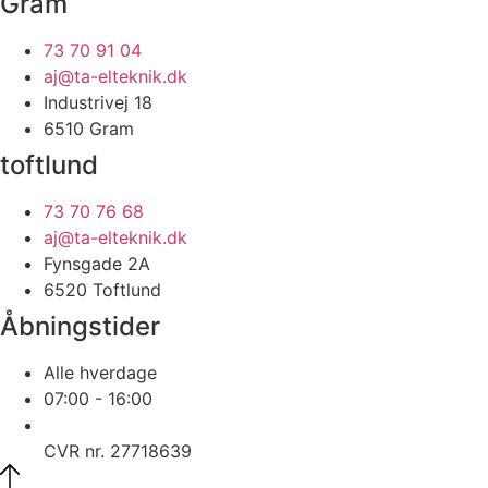
Gram
73 70 91 04
aj@ta-elteknik.dk
Industrivej 18
6510 Gram
toftlund
73 70 76 68
aj@ta-elteknik.dk
Fynsgade 2A
6520 Toftlund
Åbningstider
Alle hverdage
07:00 - 16:00
CVR nr. 27718639