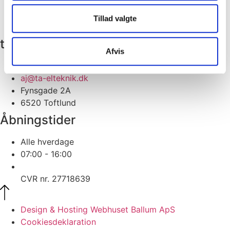
aj@ta-elteknik.dk
Industrivej 18
Tillad valgte
6510 Gram
toftlund
Afvis
73 70 76 68
aj@ta-elteknik.dk
Fynsgade 2A
6520 Toftlund
Åbningstider
Alle hverdage
07:00 - 16:00
CVR nr. 27718639
Design & Hosting Webhuset Ballum ApS
Cookiesdeklaration