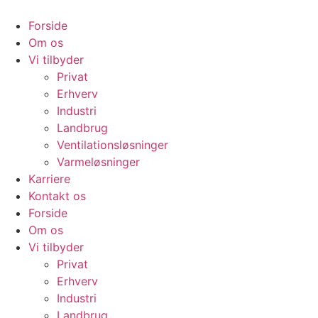
Videre
til
Forside
indhold
Om os
Vi tilbyder
Privat
Erhverv
Industri
Landbrug
Ventilationsløsninger
Varmeløsninger
Karriere
Kontakt os
Forside
Om os
Vi tilbyder
Privat
Erhverv
Industri
Landbrug